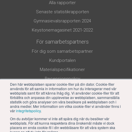
Alla rapporter
Senaste statistikrapporten
Gymnasievalsrapporten 2024
Keystonemagasinet 2021-2022
För samarbetspartners
För dig som samarbetspartner
Kundportalen
Materialspecifikationer
Recensionspolicy
Den här webbplatsen sparar cookie-filer på din dator. Cookie-filer
används för att samla in information om hur du interagerar med vår
webbplats samt för att känna ihåg dig. Vi använder cookie-filer för att
förbättra och anpassa din upplevelse av webbplatsen, sammanställa
statistik och göra analyser om våra besökare på webbplatsen och i
andra medier. Mer information om vilka cookie-filer vi använder finns i
vår
integritetspolicy
.
Om du avböjer kommer vi inte att spåra dig när du besöker vår
webbplats. För att kunna respektera dina önskemål måste vi dock
placera en enda cookie-fil i din webbläsare för att våra system ska
kunna se att du inte får spåras.