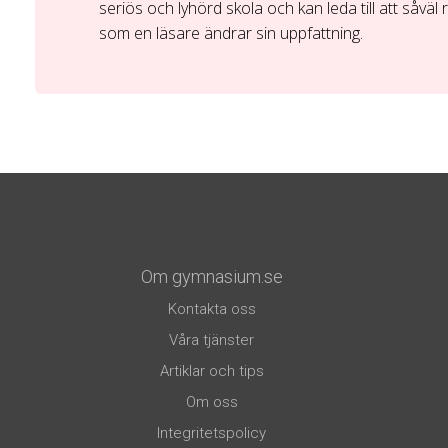
seriös och lyhörd skola och kan leda till att såvä
som en läsare ändrar sin uppfattning.
Om gymnasium.se
Kontakta oss
Våra tjänster
Artiklar och tips
Om oss
Integritetspolicy