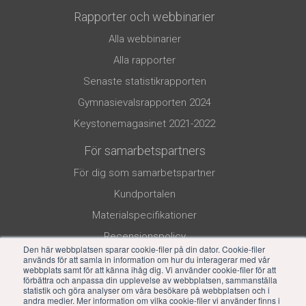
Rapporter och webbinarier
Alla webbinarier
Alla rapporter
Senaste statistikrapporten
Gymnasievalsrapporten 2024
Keystonemagasinet 2021-2022
För samarbetspartners
För dig som samarbetspartner
Kundportalen
Materialspecifikationer
Recensionspolicy
Den här webbplatsen sparar cookie-filer på din dator. Cookie-filer
används för att samla in information om hur du interagerar med vår
webbplats samt för att känna ihåg dig. Vi använder cookie-filer för att
förbättra och anpassa din upplevelse av webbplatsen, sammanställa
statistik och göra analyser om våra besökare på webbplatsen och i
andra medier. Mer information om vilka cookie-filer vi använder finns i