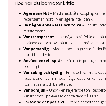
Tips när du bemöter kritik:
Agera snabbt
– Med snabb återkoppling känner
recensenten hörd. Men agera inte i panik.
Be någon annan läsa och tolka
– För att und
missförstånd.
Var transparent
– Har något blivit fel är det bät
erkänna det och lova bättring än att mörka misst
Var personlig
– Med ett personligt svar är det lä
fram till studenten.
Använd enkelt språk
– Så att din poäng komm
ordentligt.
Var saklig och tydlig
– Finns det konkreta sakfe
recensionen som ni redan åtgärdat eller kan de
Konkretisera och berätta det!
Var ödmjuk
– Undvik en raljerande ton. Respekt
känslor och upplevelser och ta dem på allvar.
Försök se det positivt
– Ett bra bemötande ger 