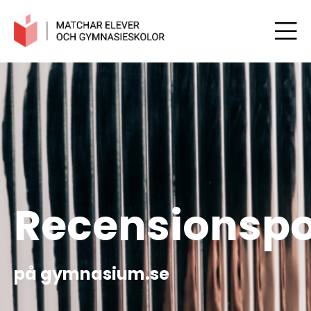
Recensionspo
på gymnasium.se